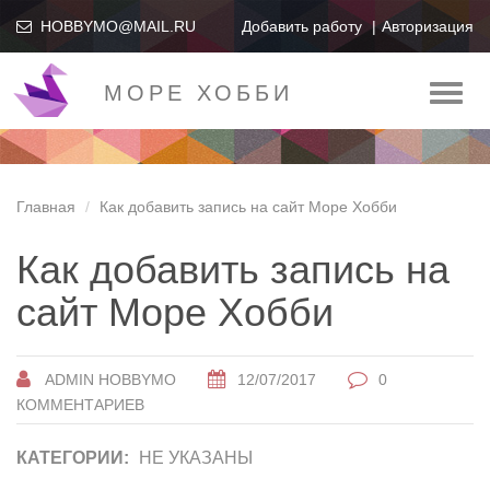
HOBBYMO@MAIL.RU
Добавить работу
Авторизация
МОРЕ ХОББИ
Toggl
naviga
Главная
Как добавить запись на сайт Море Хобби
Как добавить запись на
сайт Море Хобби
ADMIN HOBBYMO
12/07/2017
0
КОММЕНТАРИЕВ
КАТЕГОРИИ:
НЕ УКАЗАНЫ