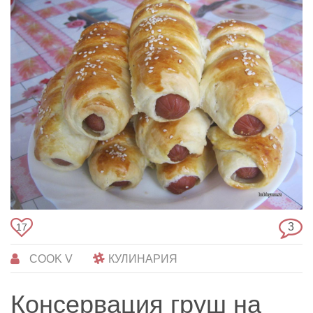
3
17
COOK V
КУЛИНАРИЯ
Консервация груш на