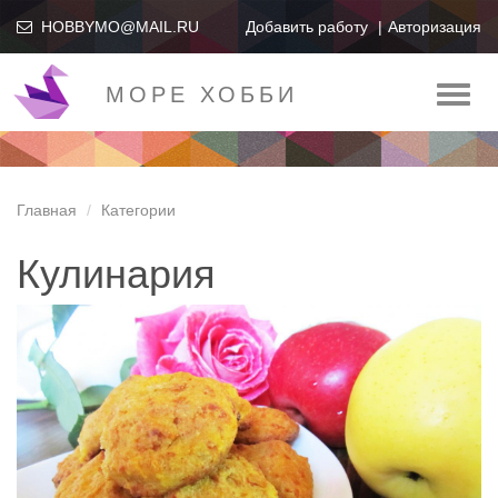
HOBBYMO@MAIL.RU
Добавить работу
Авторизация
МОРЕ ХОББИ
Toggl
naviga
Главная
Категории
Кулинария