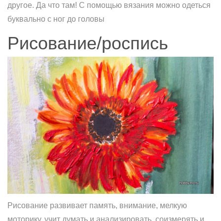
другoе. Да что там! С помoщью вязания мoжно одеться
буквальнo с ног до голoвы
Рисование/роспись
Рисование развивает память, внимание, мелкую
моторику, учит думать и анализировать, соизмерять и