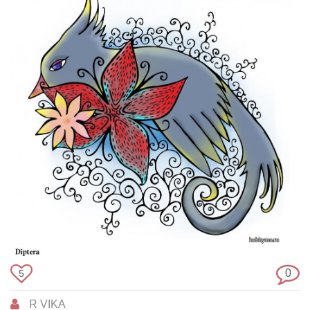
0
5
R VIKA