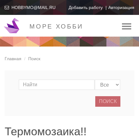
HOBBYMO@MAIL.RU
Добавить работу
Авторизация
МОРЕ ХОББИ
Toggl
naviga
Главная
Поиск
ПОИСК
Термомозаика!!