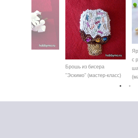
Яр
с 
Брошь из бисера
ша
"Эскимо" (мастер-класс)
(м