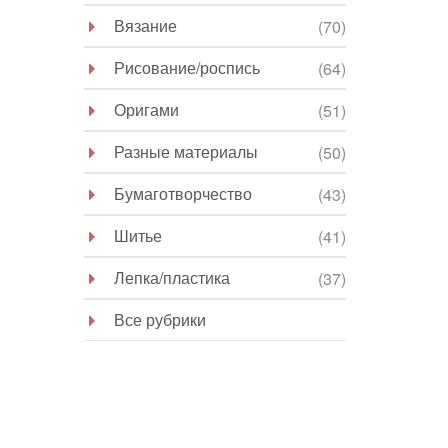
Вязание
(70)
Рисование/роспись
(64)
Оригами
(51)
Разные материалы
(50)
Бумаготворчество
(43)
Шитье
(41)
Лепка/пластика
(37)
Все рубрики