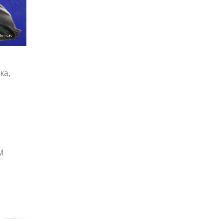
ка,
М