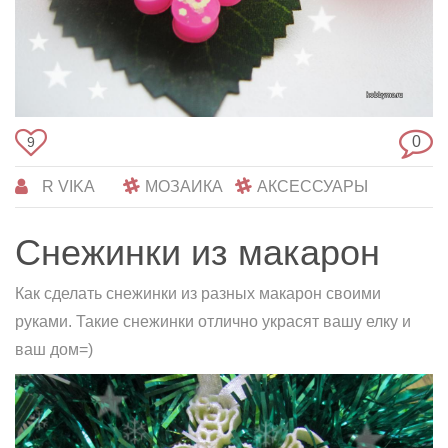
0
9
R VIKA
МОЗАИКА
АКСЕССУАРЫ
Снежинки из макарон
Как сделать снежинки из разных макарон своими
руками. Такие снежинки отлично украсят вашу елку и
ваш дом=)