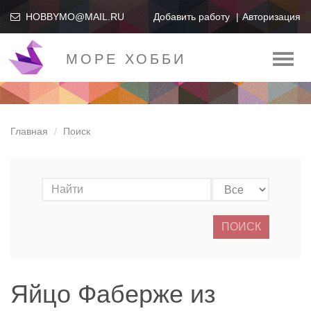
HOBBYMO@MAIL.RU
Добавить работу
Авторизация
МОРЕ ХОББИ
Toggl
naviga
Главная
Поиск
ПОИСК
Яйцо Фаберже из