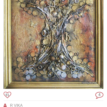
4
91
R VIKA