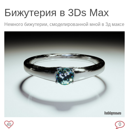
Бижутерия в 3Ds Max
Немного бижутерии, смоделированной мной в 3д максе
0
40