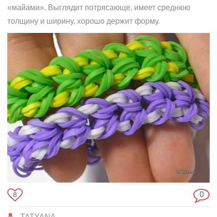
«майами». Выглядит потрясающе, имеет среднюю
толщину и ширину, хорошо держит форму.
0
8
TATYANA