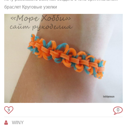
браслет Круговые узелки
0
9
WINY