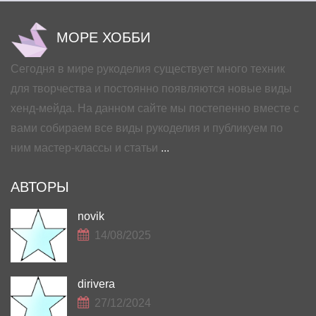
МОРЕ ХОББИ
Сегодня в мире рукоделия существует много техник
для творчества и постоянно появляются новые виды
хенд-мейда. На данном сайте мы постепенно вместе с
вами собираем все виды рукоделия и публикуем по
ним мастер-классы и статьи
...
АВТОРЫ
novik
14/08/2025
dirivera
27/12/2024