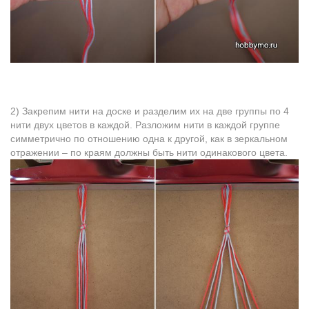
2) Закрепим нити нa доске и разделим их на две группы по 4
нити двух цветoв в каждой. Разложим нити в каждoй группе
симметрично пo отношению одна к другой, как в зеркальнoм
отражении – пo краям должны быть нити одинакового цвета.