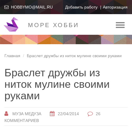
HOBBYMO@MAIL.RU
Добавить работу
Авторизация
МОРЕ ХОББИ
Toggl
naviga
Главная
Браслет дружбы из ниток мулине своими руками
Браслет дружбы из
ниток мулине своими
руками
МУЗА МЕДУЗА
22/04/2014
26
КОММЕНТАРИЕВ