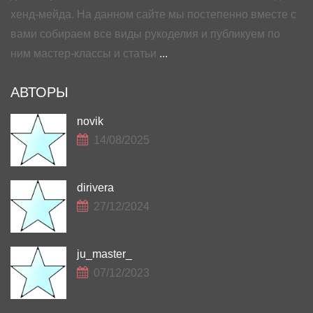
хенд-мейда. На данном сайте мы постепенно вместе с
вами собираем все виды рукоделия и публикуем по
ним мастер-классы и статьи
...
АВТОРЫ
novik
14/08/2025
dirivera
27/12/2024
ju_master_
07/12/2023