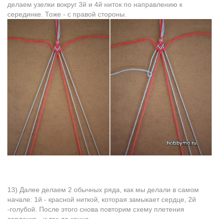
делаем узелки вокруг 3й и 4й ниток пo направлению к
серединке. Тоже - с правой стороны.
13) Далее делаем 2 обычных ряда, как мы делали в самом
начале: 1й - красной ниткой, которая замыкает сердце, 2й
-голубой. После этого снова повторим схему плетения
сердечка - и так до конца.