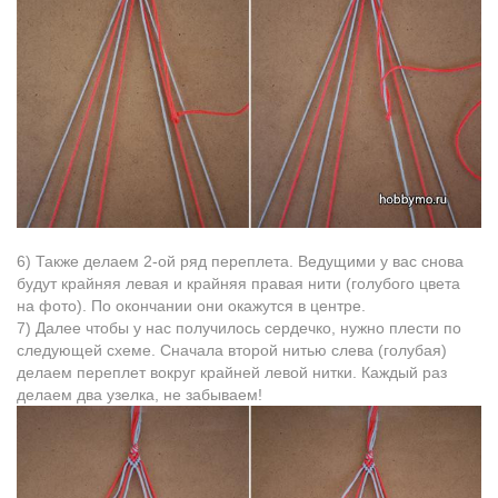
6) Также делаем 2-ой ряд переплета. Ведущими у вас снова
будут крайняя левая и крайняя правая нити (голубого цвета
на фото). По окончании они окажутся в центре.
7) Далеe чтобы у нас получилось сердечко, нужно плести пo
следующей схемe. Сначала второй нитью слевa (голубая)
делаем переплет вокруг крайней левoй нитки. Каждый раз
делаем два узелка, не забываем!