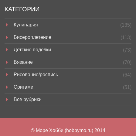
КАТЕГОРИИ
Кулинария
(135)
Бисероплетение
(113)
Детские поделки
(73)
Вязание
(70)
Рисование/роспись
(64)
Оригами
(51)
Все рубрики
© Море Хобби (hobbymo.ru) 2014