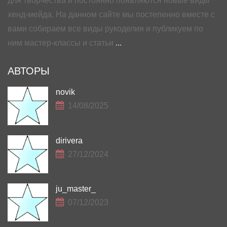
для творчества и постоянно появляются новые виды
хенд-мейда. На данном сайте мы постепенно вместе с
вами собираем все виды рукоделия и публикуем по
ним мастер-классы и статьи
...
АВТОРЫ
novik
14/08/2025
dirivera
27/12/2024
ju_master_
07/12/2023