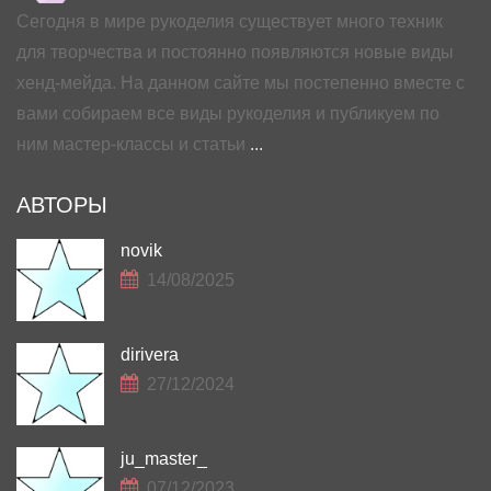
Сегодня в мире рукоделия существует много техник
для творчества и постоянно появляются новые виды
хенд-мейда. На данном сайте мы постепенно вместе с
вами собираем все виды рукоделия и публикуем по
ним мастер-классы и статьи
...
АВТОРЫ
novik
14/08/2025
dirivera
27/12/2024
ju_master_
07/12/2023