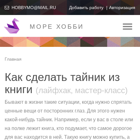
HOBBYMO@MAIL.RU
Добавить работу
Авторизация
МОРЕ ХОББИ
Toggl
naviga
Главная
Как сделать тайник из
книги
(лайфхак, мастер-класс)
Бывают в жизни такие ситуации, когда нужно спрятать
ценные вещи от посторонних глаз. Для этого нужен
какой-нибудь тайник. Например, если у вас в столе или
на полке лежит книга, кто подумает, что самое дорогое
для вас находится в ней. Такую книгу можно купить, а