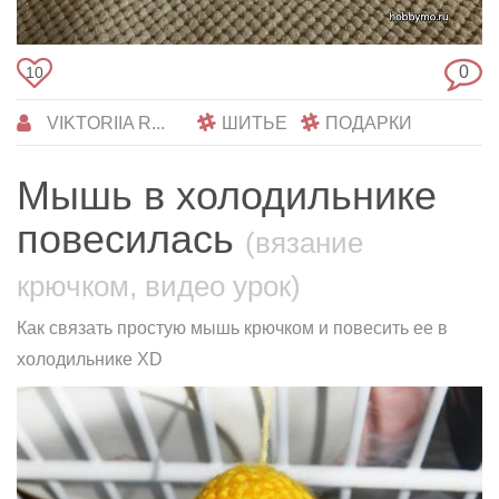
0
10
VIKTORIIA R...
ШИТЬЕ
ПОДАРКИ
Мышь в холодильнике
повесилась
(вязание
крючком, видео урок)
Как связать простую мышь крючком и повесить ее в
холодильнике XD