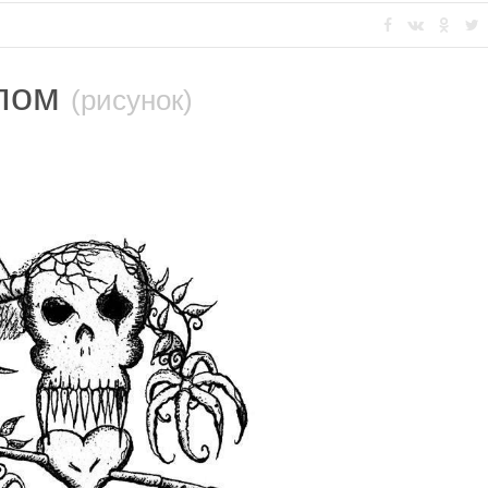
епом
(рисунок)