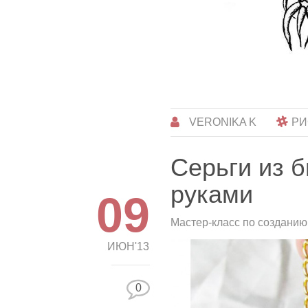
VERONIKA K
РИ
Серьги из 
руками
09
Мастер-класс по созданию
ИЮН'13
0