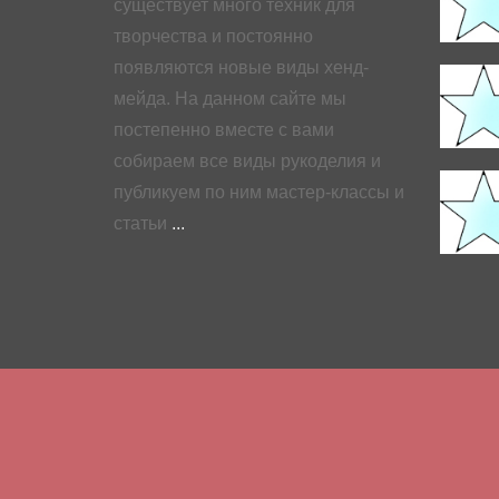
существует много техник для
творчества и постоянно
появляются новые виды хенд-
мейда. На данном сайте мы
постепенно вместе с вами
собираем все виды рукоделия и
публикуем по ним мастер-классы и
статьи
...