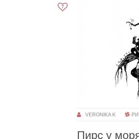
7
VERONIKA K
РИ
Пирс у мор