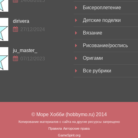
14/08/2025
Бисероплетение
Детские поделки
dirivera
27/12/2024
Вязание
Рисование/роспись
ju_master_
Оригами
07/12/2023
Все рубрики
© Море Хобби (hobbymo.ru) 2014
Копирование материалов с сайта на другие ресурсы запрещено
Правила
Авторские права
GameSpirit.org