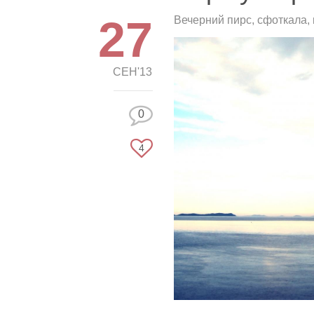
27
Вечерний пирс, сфоткала, 
СЕН'13
0
4