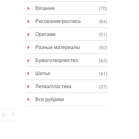
Вязание
(70)
Рисование/роспись
(64)
Оригами
(51)
Разные материалы
(50)
Бумаготворчество
(43)
Шитье
(41)
Лепка/пластика
(37)
Все рубрики