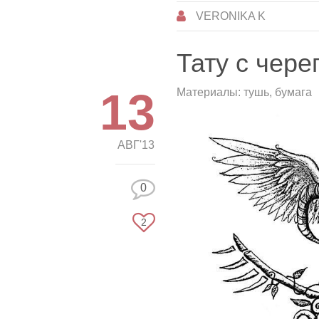
VERONIKA K
Тату с чер
13
Материалы: тушь, бумага
АВГ'13
0
2