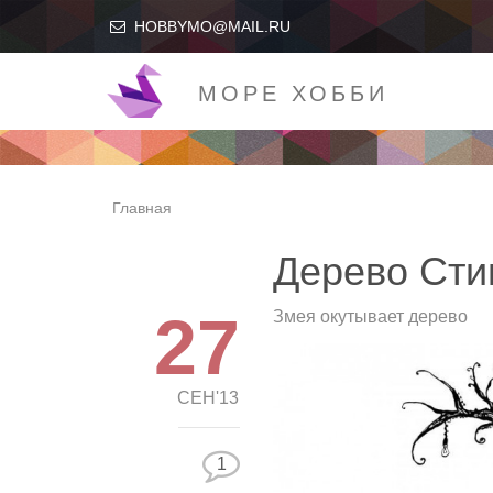
HOBBYMO@MAIL.RU
МОРЕ ХОББИ
Главная
Дерево Ст
27
Змея окутывает дерево
СЕН'13
1