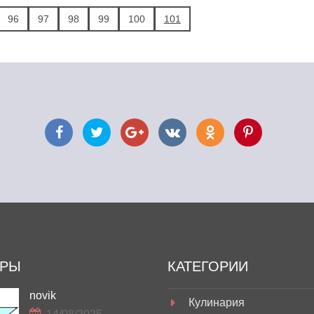
96
97
98
99
100
101
ОРЫ
КАТЕГОРИИ
novik
Кулинария