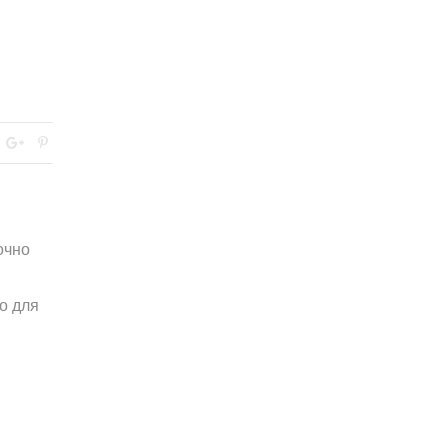
очно
о для