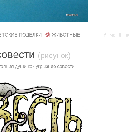
ЕТСКИЕ ПОДЕЛКИ
ЖИВОТНЫЕ
совести
(рисунок)
тояния души как угрызние совести