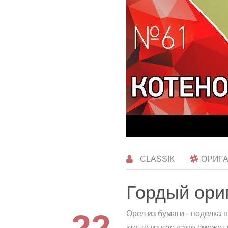
CLASSIK
ОРИГ
Гордый ори
22
Орел из бумаги - поделка
кто-то из вас даже сможет