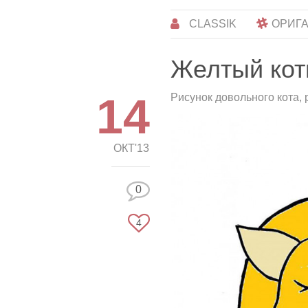
CLASSIK
ОРИГ
Желтый ко
14
Рисунок довольного кота, 
ОКТ'13
0
4