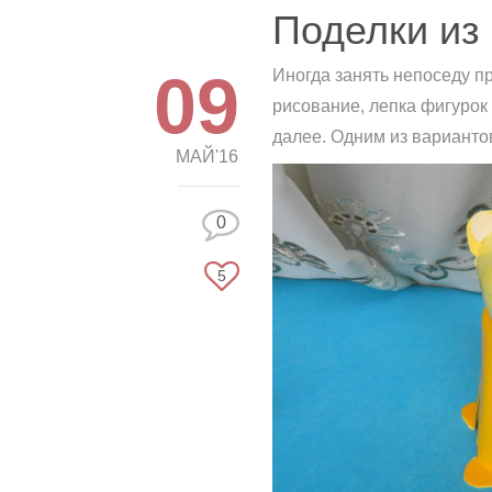
Поделки из
09
Иногда занять непоседу п
рисование, лепка фигурок 
далее. Одним из варианто
МАЙ'16
0
5