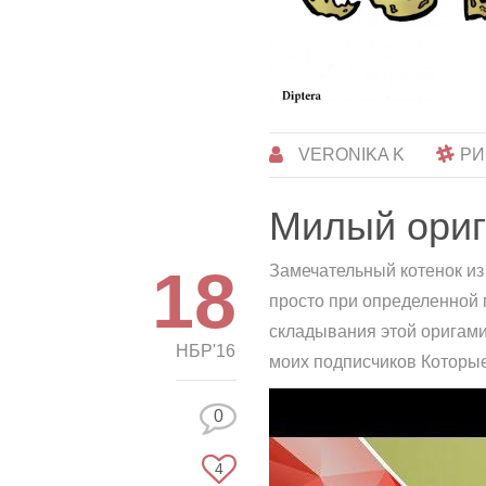
VERONIKA K
РИ
Милый ориг
18
Замечательный котенок из 
просто при определенной 
складывания этой оригами 
НБР'16
моих подписчиков Которые 
0
4