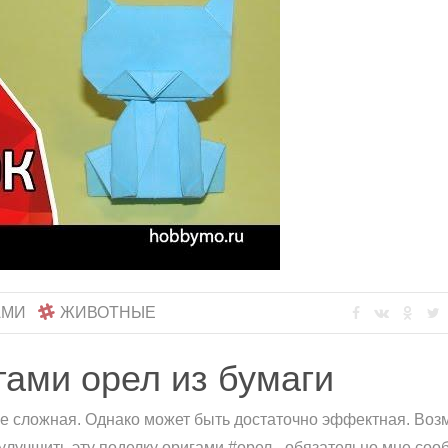
АМИ
ЖИВОТНЫЕ
гами орел из бумаги
 не сложная. Однако может быть достаточно эффектная. Во
 улучшить эту поделку оригами #орел - обязательно мне соо