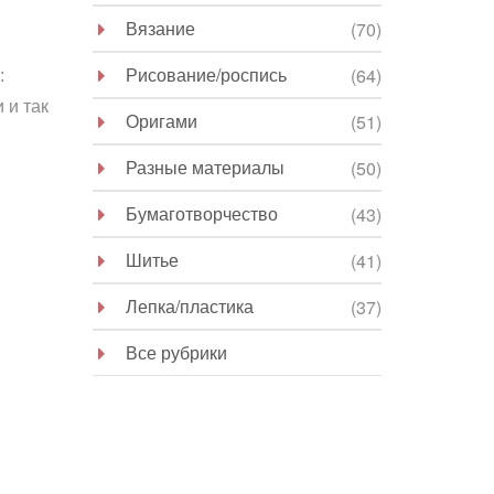
Вязание
(70)
Рисование/роспись
(64)
:
 и так
Оригами
(51)
Разные материалы
(50)
Бумаготворчество
(43)
Шитье
(41)
Лепка/пластика
(37)
Все рубрики