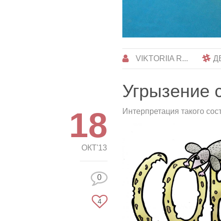
VIKTORIIA R...
Д
Угрызение 
18
Интерпретация такого сос
ОКТ'13
0
4