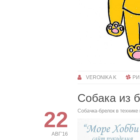
VERONIKA K
РИ
Собака из 
22
Собачка-брелок в технике
АВГ'16