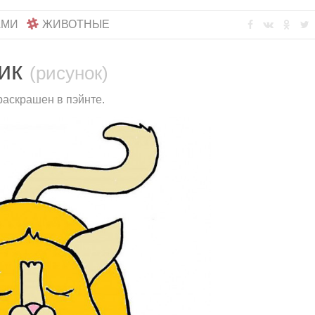
АМИ
ЖИВОТНЫЕ
тик
(рисунок)
раскрашен в пэйнте.