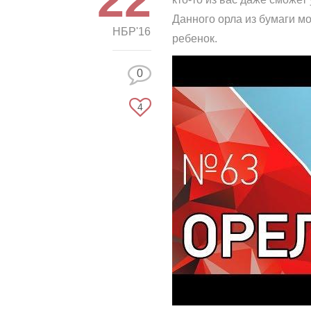
Данного орла из бумаги мо
НБР'16
ребенок.
0
4