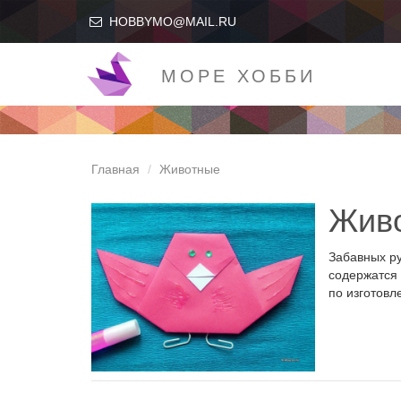
HOBBYMO@MAIL.RU
МОРЕ ХОББИ
Главная
Животные
Жив
Забавных ру
содержатся 
по изготовл