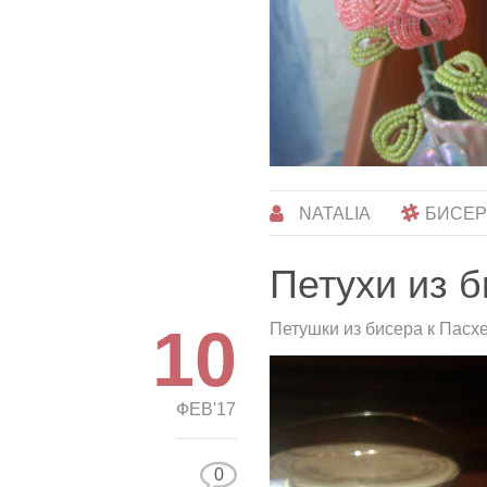
NATALIA
БИСЕ
Петухи из 
10
Петушки из бисера к Пасх
ФЕВ'17
0