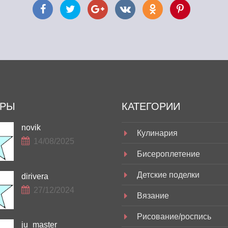
ОРЫ
КАТЕГОРИИ
novik
Кулинария
14/08/2025
Бисероплетение
Детские поделки
dirivera
27/12/2024
Вязание
Рисование/роспись
ju_master_