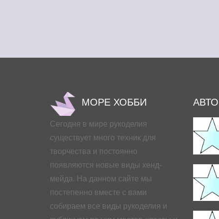
МОРЕ ХОББИ
АВТ
Сегодня в мире рукоделия
существует много техник для
творчества и постоянно
появляются новые виды хенд-
мейда. На данном сайте мы
постепенно вместе с вами
собираем все виды рукоделия и