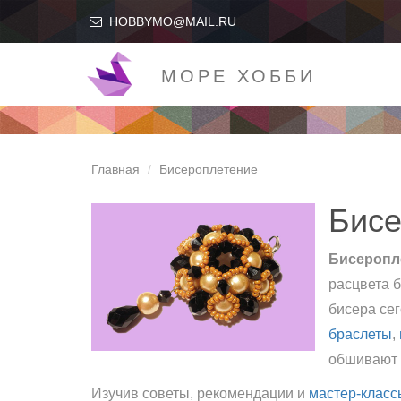
HOBBYMO@MAIL.RU
МОРЕ ХОББИ
Главная
Бисероплетение
Бисе
Бисеропл
расцвета б
бисера се
браслеты
,
обшивают 
Изучив советы, рекомендации и
мастер-класс