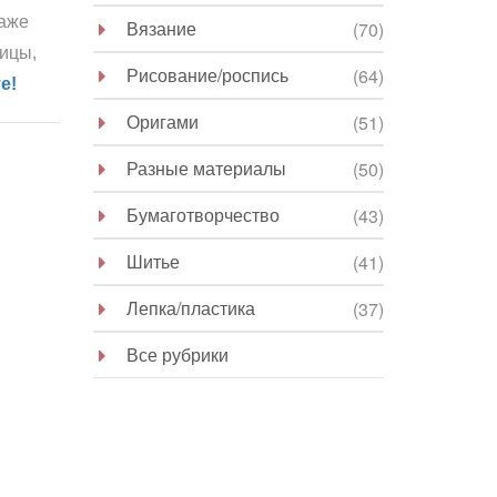
даже
Вязание
(70)
вицы,
Рисование/роспись
(64)
е!
Оригами
(51)
Разные материалы
(50)
Бумаготворчество
(43)
Шитье
(41)
Лепка/пластика
(37)
Все рубрики