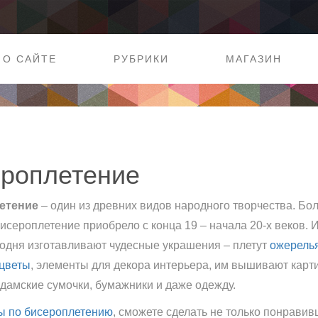
О САЙТЕ
РУБРИКИ
МАГАЗИН
роплетение
етение
– один из древних видов народного творчества. Бо
исероплетение приобрело с конца 19 – начала 20-х веков. 
годня изготавливают чудесные украшения – плетут
ожерель
цветы
, элементы для декора интерьера, им вышивают карт
дамские сумочки, бумажники и даже одежду.
ы по бисероплетению
, сможете сделать не только понрави