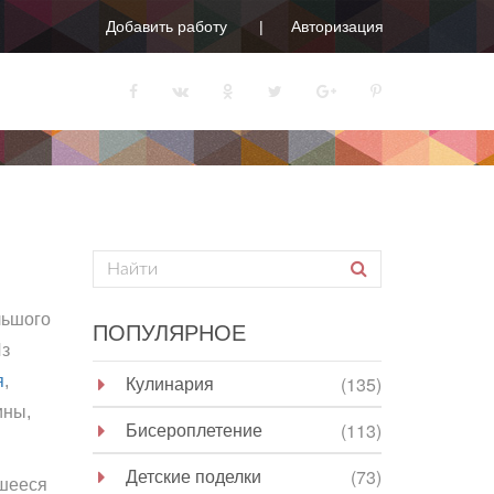
Добавить работу
Авторизация
льшого
ПОПУЛЯРНОЕ
Из
Кулинария
я
,
(135)
ины,
Бисероплетение
(113)
Детские поделки
(73)
вшееся