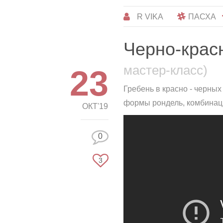
R VIKA
ПАСХА
Черно-крас
мастер-класс)
23
Гребень в красно - черных
формы рондель, комбинации
ОКТ'19
0
3