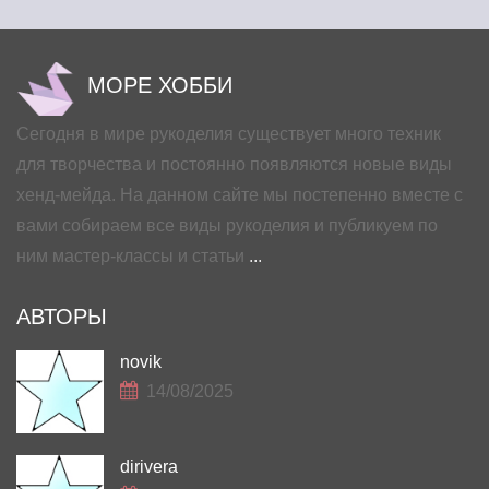
МОРЕ ХОББИ
Сегодня в мире рукоделия существует много техник
для творчества и постоянно появляются новые виды
хенд-мейда. На данном сайте мы постепенно вместе с
вами собираем все виды рукоделия и публикуем по
ним мастер-классы и статьи
...
АВТОРЫ
novik
14/08/2025
dirivera