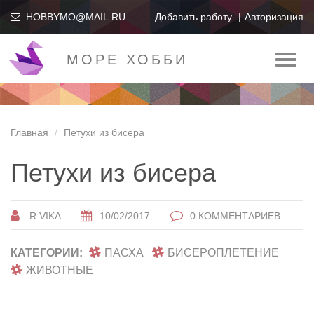
HOBBYMO@MAIL.RU
Добавить работу
Авторизация
МОРЕ ХОББИ
Toggl
naviga
Главная
Петухи из бисера
Петухи из бисера
R VIKA
10/02/2017
0 КОММЕНТАРИЕВ
КАТЕГОРИИ:
ПАСХА
БИСЕРОПЛЕТЕНИЕ
ЖИВОТНЫЕ