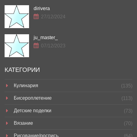
dirivera
27/12/2024
ju_master_
07/12/2023
КАТЕГОРИИ
Кулинария
(135)
Бисероплетение
(113)
Детские поделки
(73)
Вязание
(70)
Рисование/роспись
(64)