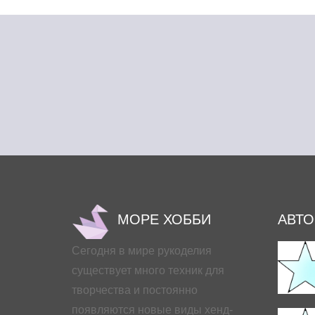
МОРЕ ХОББИ
АВТ
Сегодня в мире рукоделия
существует много техник для
творчества и постоянно
появляются новые виды хенд-