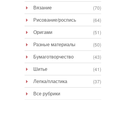
Вязание
(70)
Рисование/роспись
(64)
Оригами
(51)
Разные материалы
(50)
Бумаготворчество
(43)
Шитье
(41)
Лепка/пластика
(37)
Все рубрики