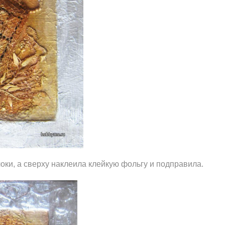
оки, а сверху наклеила клейкую фольгу и подправила.