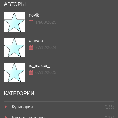
АВТОРЫ
novik
14/08/2025
dirivera
27/12/2024
ju_master_
07/12/2023
КАТЕГОРИИ
Кулинария
(135)
Бисероплетение
(113)