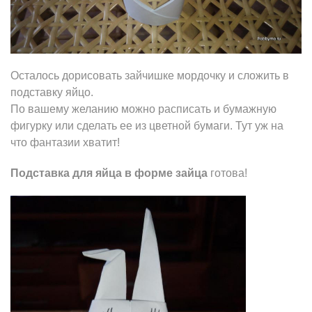
Осталось дорисовать зайчишке мордочку и сложить в
подставку яйцо.
По вашему желанию можно расписать и бумажную
фигурку или сделать ее из цветной бумаги. Тут уж на
что фантазии хватит!
Подставка для яйца в форме зайца
готова!