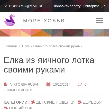
HOBBYMO@MAIL.RU
Добавить работу
Авторизация
МОРЕ ХОББИ
Toggl
naviga
Главная
Елка из яичного лотка своими руками
Елка из яичного лотка
своими руками
VIKTORIIA RUBAN
10/12/2014
0
КОММЕНТАРИЕВ
КАТЕГОРИИ:
ДЕТСКИЕ ПОДЕЛКИ
ДЕРЕВЬЯ
НОВЫЙ ГОД