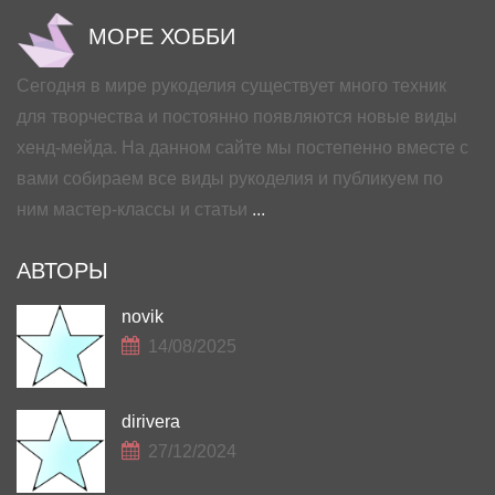
МОРЕ ХОББИ
Сегодня в мире рукоделия существует много техник
для творчества и постоянно появляются новые виды
хенд-мейда. На данном сайте мы постепенно вместе с
вами собираем все виды рукоделия и публикуем по
ним мастер-классы и статьи
...
АВТОРЫ
novik
14/08/2025
dirivera
27/12/2024