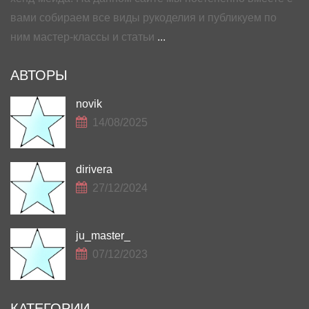
вами собираем все виды рукоделия и публикуем по
ним мастер-классы и статьи
...
АВТОРЫ
novik
14/08/2025
dirivera
27/12/2024
ju_master_
07/12/2023
КАТЕГОРИИ