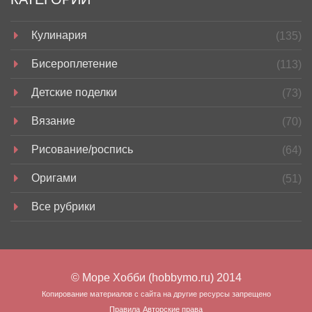
Кулинария
(135)
Бисероплетение
(113)
Детские поделки
(73)
Вязание
(70)
Рисование/роспись
(64)
Оригами
(51)
Все рубрики
© Море Хобби (hobbymo.ru) 2014
Копирование материалов с сайта на другие ресурсы запрещено
Правила
Авторские права