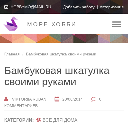
HOBBYMO@MAIL.RU
Добавить работу
Авторизация
МОРЕ ХОББИ
Toggl
naviga
Главная
Бамбуковая шкатулка своими руками
Бамбуковая шкатулка
своими руками
VIKTORIIA RUBAN
20/06/2014
0
КОММЕНТАРИЕВ
КАТЕГОРИИ:
ВСЕ ДЛЯ ДОМА