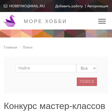
HOBBYMO@MAIL.RU
Добавить работу
Авторизация
МОРЕ ХОББИ
Toggl
naviga
Главная
Поиск
ПОИСК
Конкурс мастер-классов