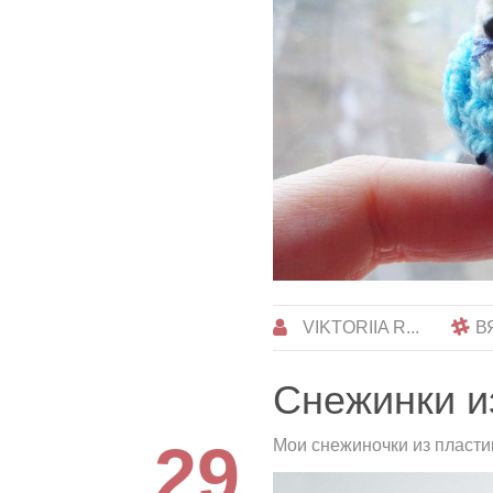
VIKTORIIA R...
В
Снежинки и
29
Мои снежиночки из пласти