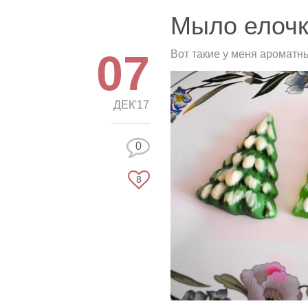
Мыло елочк
07
Вот такие у меня ароматн
ДЕК'17
0
8