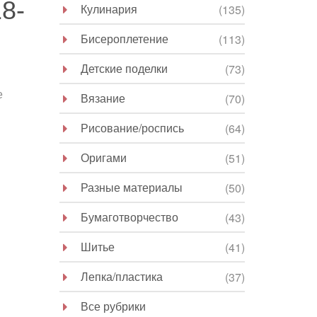
8-
Кулинария
(135)
Бисероплетение
(113)
Детские поделки
(73)
е
Вязание
(70)
Рисование/роспись
(64)
Оригами
(51)
Разные материалы
(50)
Бумаготворчество
(43)
Шитье
(41)
Лепка/пластика
(37)
Все рубрики