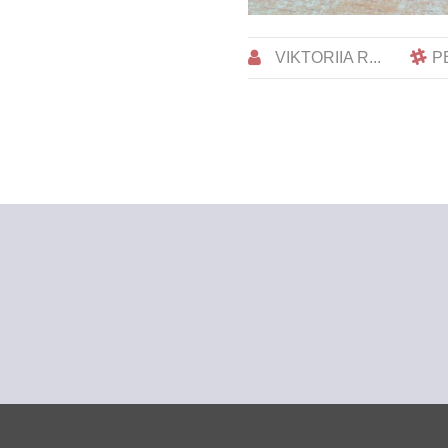
VIKTORIIA R...
Р