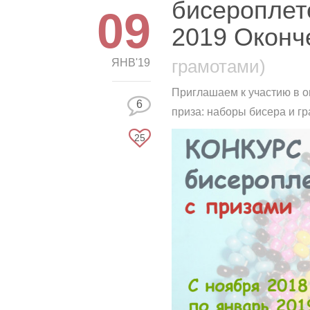
бисероплет
09
2019 Оконч
грамотами)
ЯНВ'19
Приглашаем к участию в о
6
приза: наборы бисера и г
25