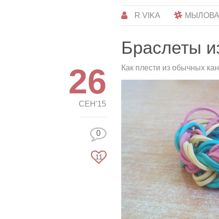
R VIKA
МЫЛОВ
Браслеты и
26
Как плести из обычных ка
СЕН'15
0
11