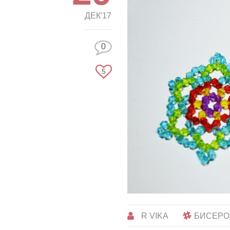
ДЕК'17
0
5
R VIKA
БИСЕРО