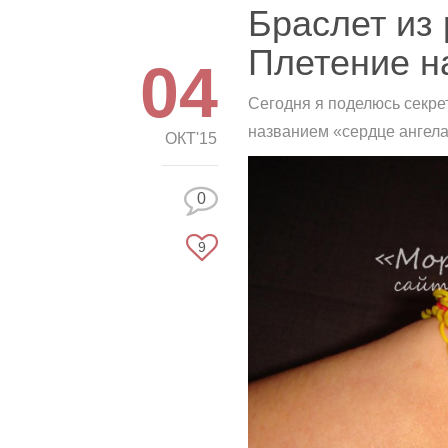
Браслет из 
Плетение н
04
Сегодня я поделюсь секре
названием «сердце ангел
ОКТ'15
0
9