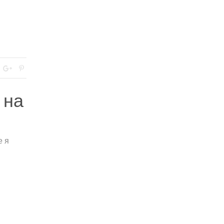
 на
е я