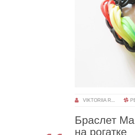
VIKTORIIA R...
Р
Браслет Ма
на рогатке