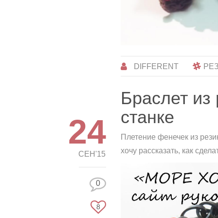
DIFFERENT
РЕ
Браслет из
станке
24
Плетение фенечек из резин
хочу рассказать, как сдел
СЕН'15
0
8