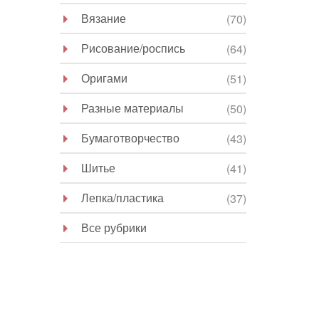
Вязание
(70)
Рисование/роспись
(64)
Оригами
(51)
Разные материалы
(50)
Бумаготворчество
(43)
Шитье
(41)
Лепка/пластика
(37)
Все рубрики