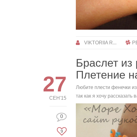
VIKTORIIA R...
Р
Браслет из 
Плетение на
27
Любите плести фенечки из
так как я хочу рассказать
СЕН'15
0
9