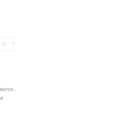
вится,
ки