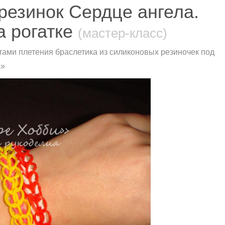
резинок Сердце ангела.
а рогатке
(мастер-класс)
тами плетения браслетика из силиконовых резиночек под
а»