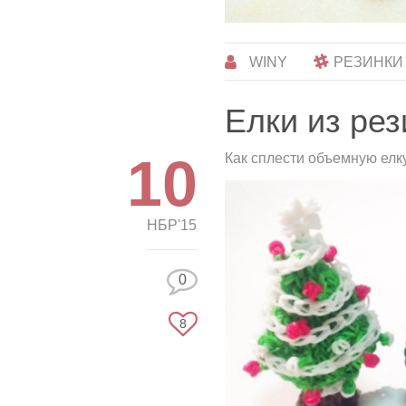
WINY
РЕЗИНКИ
Елки из ре
10
Как сплести объемную елку
НБР'15
0
8