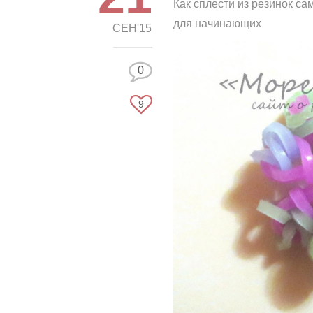
Как сплести из резинок с
для начинающих
СЕН'15
0
9