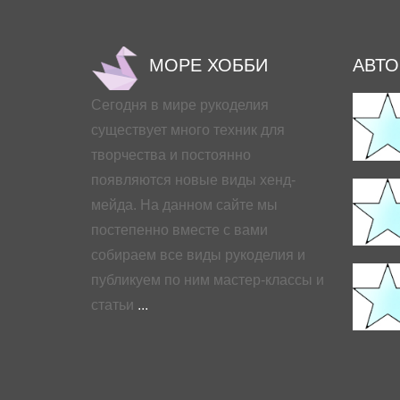
МОРЕ ХОББИ
АВТ
Сегодня в мире рукоделия
существует много техник для
творчества и постоянно
появляются новые виды хенд-
мейда. На данном сайте мы
постепенно вместе с вами
собираем все виды рукоделия и
публикуем по ним мастер-классы и
статьи
...