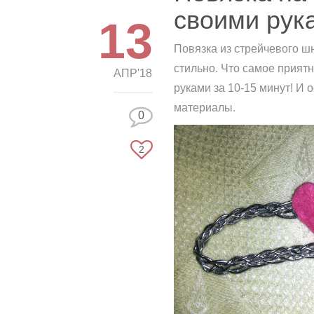
своими ру
13
Повязка из стрейчевого ш
стильно. Что самое прият
АПР'18
руками за 10-15 минут! И
материалы.
0
2