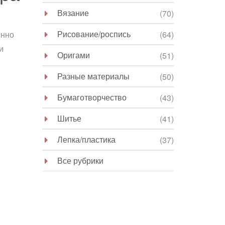
Вязание
(70)
Рисование/роспись
(64)
енно
и
Оригами
(51)
Разные материалы
(50)
Бумаготворчество
(43)
Шитье
(41)
Лепка/пластика
(37)
Все рубрики