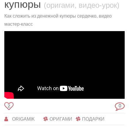
купюры
(оригами, видео-урок)
Как сложить из денежной купюры сердечко, видео
мастер-класс
0
2
ORIGAMIK
ОРИГАМИ
ПОДАРКИ