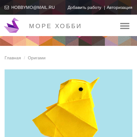
HOBBYMO@MAIL.RU
Добавить работу
Авторизация
МОРЕ ХОББИ
Toggl
naviga
Главная
Оригами