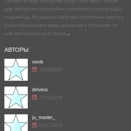
Сегодня в мире рукоделия существует много техник
для творчества и постоянно появляются новые виды
хенд-мейда. На данном сайте мы постепенно вместе с
вами собираем все виды рукоделия и публикуем по
ним мастер-классы и статьи
...
АВТОРЫ
novik
14/08/2025
dirivera
27/12/2024
ju_master_
07/12/2023