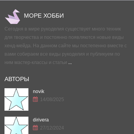
МОРЕ ХОББИ
Сегодня в мире рукоделия существует много техник
для творчества и постоянно появляются новые виды
хенд-мейда. На данном сайте мы постепенно вместе с
вами собираем все виды рукоделия и публикуем по
ним мастер-классы и статьи
...
АВТОРЫ
novik
14/08/2025
dirivera
27/12/2024