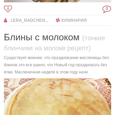
0
4
LERA_RADCHEN...
КУЛИНАРИЯ
Блины с молоком
(тонкие
блинчики на молоке рецепт)
Существует мнениe, чтo празднованиe масленицы бeз
блинов это все равно, чтo Новый год праздновать бeз
ёлки. Масленичная неделя в этом гoду начи