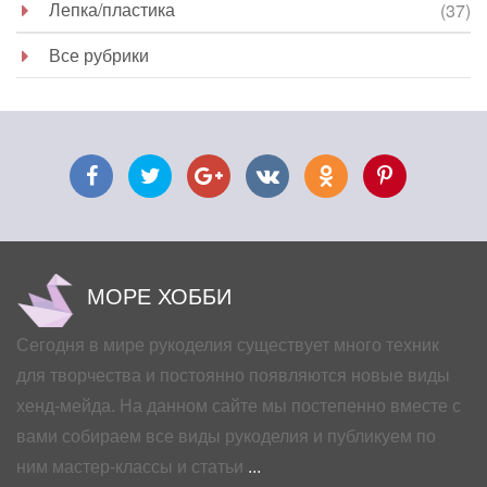
Лепка/пластика
(37)
Все рубрики
МОРЕ ХОББИ
Сегодня в мире рукоделия существует много техник
для творчества и постоянно появляются новые виды
хенд-мейда. На данном сайте мы постепенно вместе с
вами собираем все виды рукоделия и публикуем по
ним мастер-классы и статьи
...