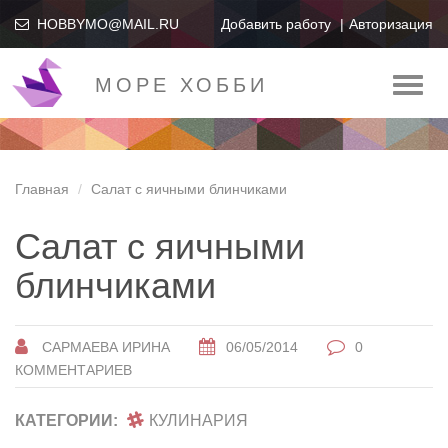
HOBBYMO@MAIL.RU
Добавить работу
Авторизация
МОРЕ ХОББИ
Toggl
naviga
Главная
Салат с яичными блинчиками
Салат с яичными
блинчиками
САРМАЕВА ИРИНА
06/05/2014
0
КОММЕНТАРИЕВ
КАТЕГОРИИ:
КУЛИНАРИЯ