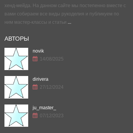
хенд-мейда. На данном сайте мы постепенно вместе с
вами собираем все виды рукоделия и публикуем по
ним мастер-классы и статьи
...
АВТОРЫ
novik
14/08/2025
dirivera
27/12/2024
ju_master_
07/12/2023