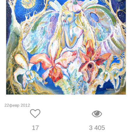
22февр 2012
17
3 405