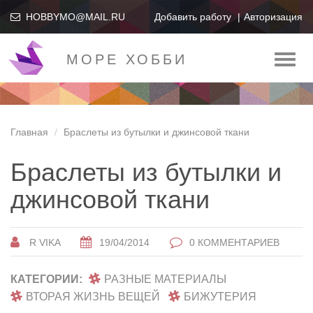
HOBBYMO@MAIL.RU
Добавить работу
Авторизация
МОРЕ ХОББИ
Toggl
naviga
Главная
Браслеты из бутылки и джинсовой ткани
Браслеты из бутылки и
джинсовой ткани
R VIKA
19/04/2014
0 КОММЕНТАРИЕВ
КАТЕГОРИИ:
РАЗНЫЕ МАТЕРИАЛЫ
ВТОРАЯ ЖИЗНЬ ВЕЩЕЙ
БИЖУТЕРИЯ