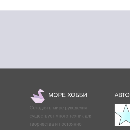
МОРЕ ХОББИ
АВТ
Сегодня в мире рукоделия
существует много техник для
творчества и постоянно