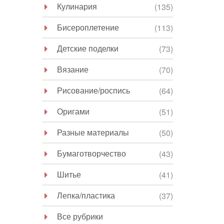
Кулинария
(135)
Бисероплетение
(113)
Детские поделки
(73)
Вязание
(70)
Рисование/роспись
(64)
Оригами
(51)
Разные материалы
(50)
Бумаготворчество
(43)
Шитье
(41)
Лепка/пластика
(37)
Все рубрики