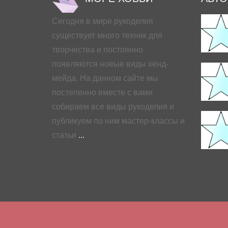
Сегодня в мире рукоделия
существует много техник для
творчества и постоянно
появляются новые виды хенд-
мейда. На данном сайте мы
постепенно вместе с вами
собираем все виды рукоделия и
публикуем по ним мастер-классы и
статьи
...