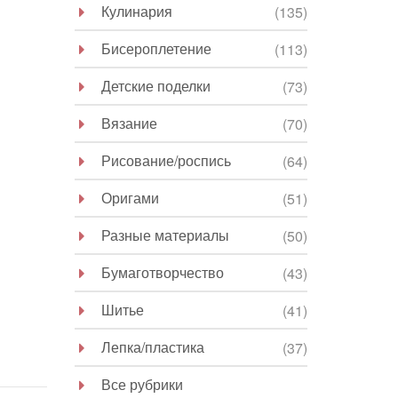
Кулинария
(135)
Бисероплетение
(113)
Детские поделки
(73)
Вязание
(70)
Рисование/роспись
(64)
Оригами
(51)
Разные материалы
(50)
Бумаготворчество
(43)
Шитье
(41)
Лепка/пластика
(37)
Все рубрики