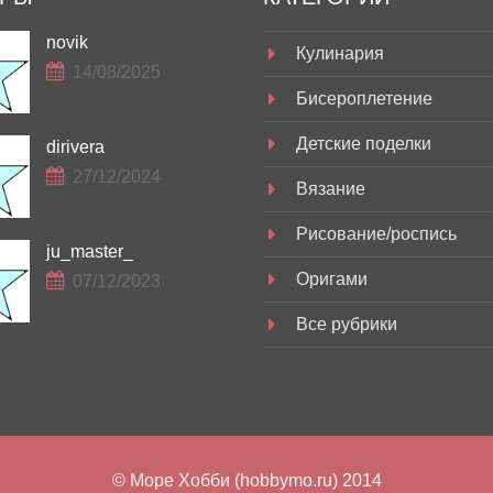
novik
Кулинария
14/08/2025
Бисероплетение
Детские поделки
dirivera
27/12/2024
Вязание
Рисование/роспись
ju_master_
Оригами
07/12/2023
Все рубрики
© Море Хобби (hobbymo.ru) 2014