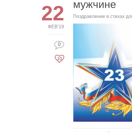
мужчине
22
Поздравление в стихах д
ФЕВ'19
0
10