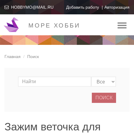
HOBBYMO@MAIL.RU
Добавить работу
Авторизация
МОРЕ ХОББИ
Toggl
naviga
Главная
Поиск
ПОИСК
Зажим веточка для