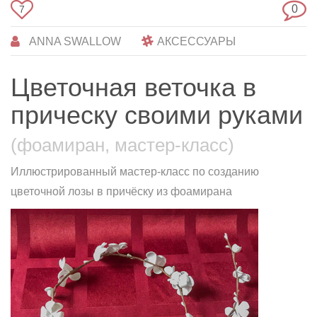
0
7
ANNA SWALLOW
АКСЕССУАРЫ
Цветочная веточка в
прическу своими руками
(фоамиран, мастер-класс)
Иллюстрированный мастер-класс по созданию
цветочной лозы в причёску из фоамирана