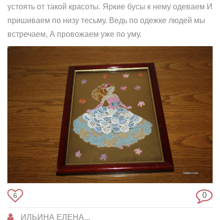
устоять от такой красоты. Яркие бусы к нему одеваем И
пришиваем по низу тесьму. Ведь по одежке людей мы
встречаем, А провожаем уже по уму.
0
6
ИЛЬИНА ЕЛЕНА...