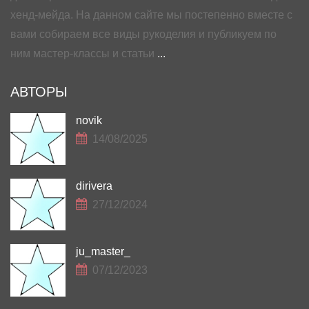
хенд-мейда. На данном сайте мы постепенно вместе с
вами собираем все виды рукоделия и публикуем по
ним мастер-классы и статьи
...
АВТОРЫ
novik
14/08/2025
dirivera
27/12/2024
ju_master_
07/12/2023