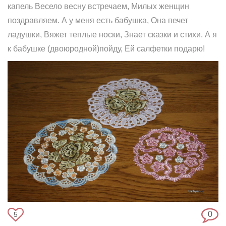
капель Весело весну встречаем, Милых женщин
поздравляем. А у меня есть бабушка, Она печет
ладушки, Вяжет теплые носки, Знает сказки и стихи. А я
к бабушке (двоюродной)пойду, Ей салфетки подарю!
0
5