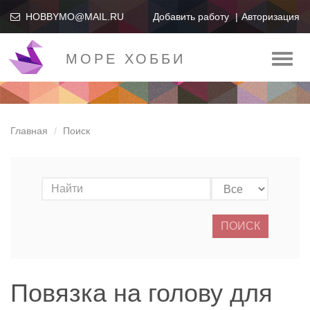
HOBBYMO@MAIL.RU
Добавить работу
Авторизация
МОРЕ ХОББИ
Toggl
naviga
Главная
Поиск
ПОИСК
Повязка на голову для