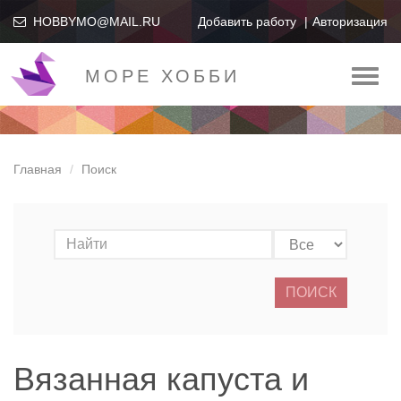
HOBBYMO@MAIL.RU
Добавить работу
Авторизация
МОРЕ ХОББИ
Toggl
naviga
Главная
Поиск
ПОИСК
Вязанная капуста и