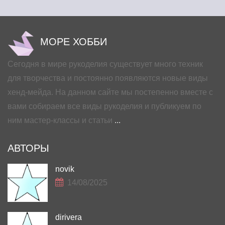
МОРЕ ХОББИ
Сегодня в мире рукоделия существует много техник
для творчества и постоянно появляются новые виды
хенд-мейда. На данном сайте мы постепенно вместе с
вами собираем все виды рукоделия и публикуем по
ним мастер-классы и статьи
...
АВТОРЫ
novik
14/08/2025
dirivera