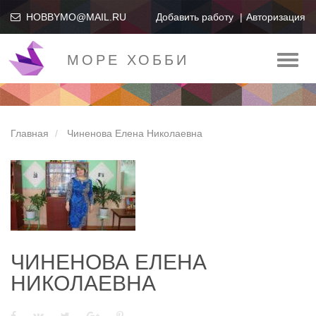
HOBBYMO@MAIL.RU
Добавить работу
Авторизация
МОРЕ ХОББИ
Toggl
naviga
Главная
Чиненова Елена Николаевна
ЧИНЕНОВА ЕЛЕНА
НИКОЛАЕВНА