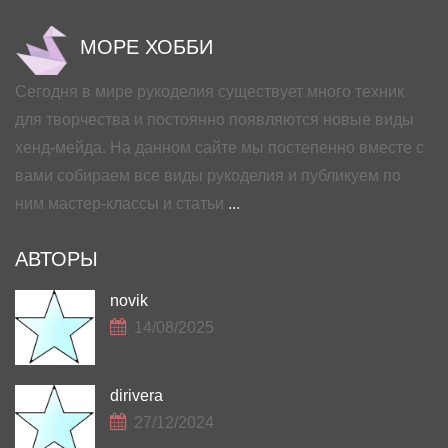
МОРЕ ХОББИ
Сегодня в мире рукоделия существует много техник
для творчества и постоянно появляются новые виды
хенд-мейда. На данном сайте мы постепенно вместе с
вами собираем все виды рукоделия и публикуем по
ним мастер-классы и статьи
...
АВТОРЫ
novik
14/08/2025
dirivera
27/12/2024