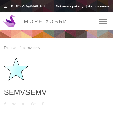
HOBBYMO@MAIL.RU
Добавить работу
Авторизация
МОРЕ ХОББИ
Toggl
naviga
Главная
semvsemv
SEMVSEMV