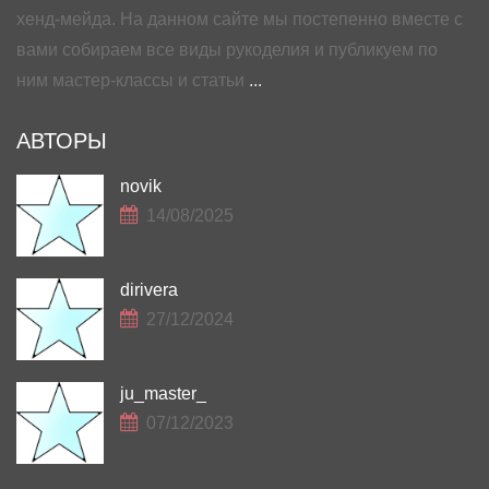
хенд-мейда. На данном сайте мы постепенно вместе с
вами собираем все виды рукоделия и публикуем по
ним мастер-классы и статьи
...
АВТОРЫ
novik
14/08/2025
dirivera
27/12/2024
ju_master_
07/12/2023