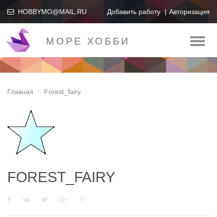
HOBBYMO@MAIL.RU
Добавить работу
Авторизация
МОРЕ ХОББИ
Toggl
naviga
Главная
Forest_fairy
FOREST_FAIRY