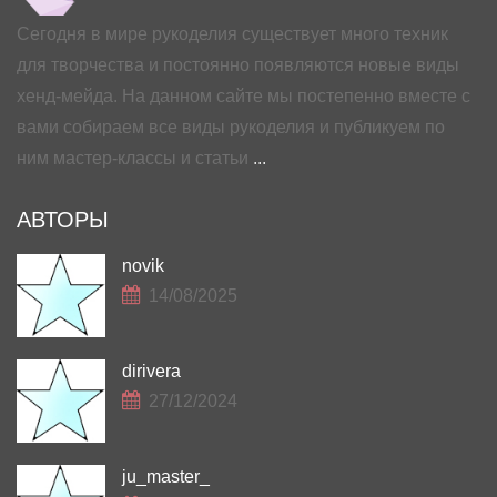
Сегодня в мире рукоделия существует много техник
для творчества и постоянно появляются новые виды
хенд-мейда. На данном сайте мы постепенно вместе с
вами собираем все виды рукоделия и публикуем по
ним мастер-классы и статьи
...
АВТОРЫ
novik
14/08/2025
dirivera
27/12/2024
ju_master_