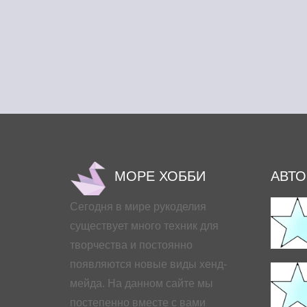
МОРЕ ХОББИ
АВТ
Сегодня в мире рукоделия
существует много техник для
творчества и постоянно
появляются новые виды хенд-
мейда. На данном сайте мы
постепенно вместе с вами