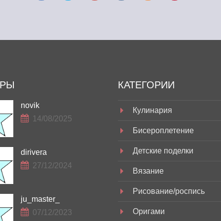
ОРЫ
КАТЕГОРИИ
novik
Кулинария
14/08/2025
Бисероплетение
Детские поделки
dirivera
27/12/2024
Вязание
Рисование/роспись
ju_master_
Оригами
07/12/2023