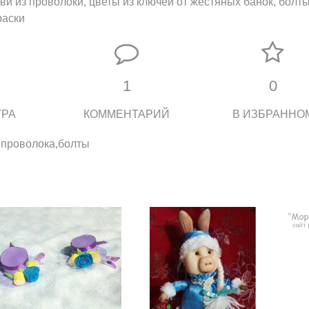
ви из проволоки, цветы из ключей от жестяных банок, болты
раски
1
0
ТРА
КОММЕНТАРИЙ
В ИЗБРАННО
,проволока,болты