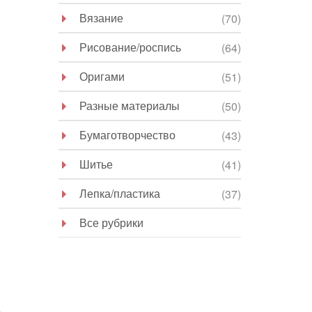
Вязание
(70)
Рисование/роспись
(64)
Оригами
(51)
Разные материалы
(50)
Бумаготворчество
(43)
Шитье
(41)
Лепка/пластика
(37)
Все рубрики