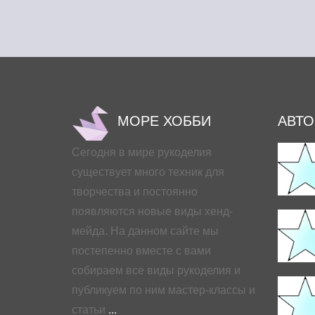
МОРЕ ХОББИ
АВТ
Сегодня в мире рукоделия
существует много техник для
творчества и постоянно
появляются новые виды хенд-
мейда. На данном сайте мы
постепенно вместе с вами
собираем все виды рукоделия и
публикуем по ним мастер-классы и
статьи
...