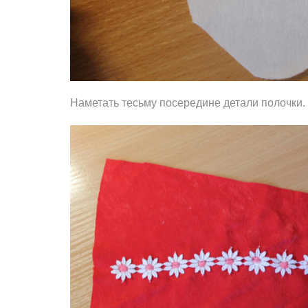
Наметать тесьму посередине детали полочки.