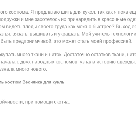
о костюма. Я предлагаю шить для кукол, так как я пока е
 подружки и мне захотелось их принарядить в красочные од
том видеть плоды своего труда как можно быстрее? Выход ес
латья, вязать, вышивать и украшать. Мой учитель технологи
 быть предприимчивой, это может стать моей профессией.
пать много ткани и ниток. Достаточно остатков ткани, нито
 начала с двух народных костюмов, узнала историю одежды.
узнала много нового.
ть костюм Веснянка для куклы
тойчивости, при помощи скотча.