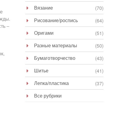
Вязание
(70)
ще
ежды.
Рисование/роспись
(64)
ть –
Оригами
(51)
и
Разные материалы
(50)
к,
Бумаготворчество
(43)
Шитье
(41)
Лепка/пластика
(37)
Все рубрики