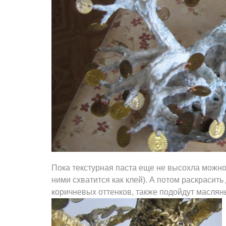
Пока текстурная паста еще не высохла можно
ними схватится как клей). А потом раскрасит
коричневых оттенков, также подойдут маслян