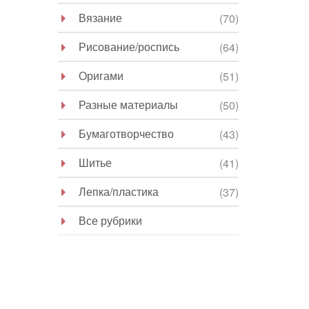
Вязание
(70)
Рисование/роспись
(64)
Оригами
(51)
Разные материалы
(50)
Бумаготворчество
(43)
Шитье
(41)
Лепка/пластика
(37)
Все рубрики