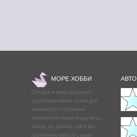
МОРЕ ХОББИ
АВТ
Сегодня в мире рукоделия
существует много техник для
творчества и постоянно
появляются новые виды хенд-
мейда. На данном сайте мы
постепенно вместе с вами