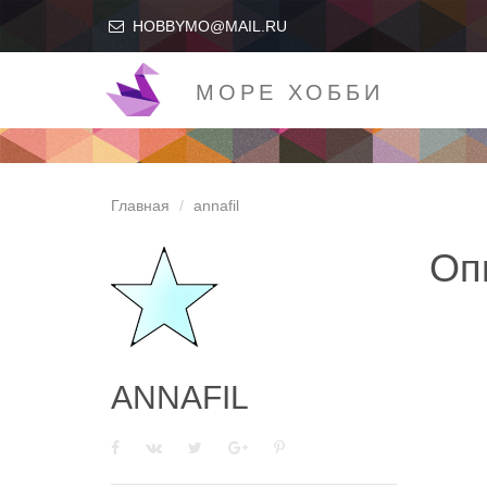
HOBBYMO@MAIL.RU
МОРЕ ХОББИ
Главная
annafil
Оп
ANNAFIL