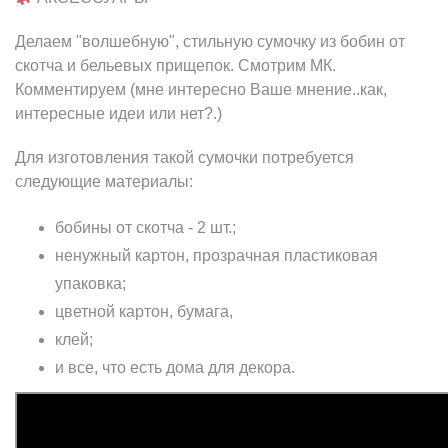
Делаем "волшебную", стильную сумочку из бобин от
скотча и бельевых прищепок. Смотрим МК.
Комментируем (мне интересно Ваше мнение..как,
интересные идеи или нет?.)
Для изготовления такой сумочки потребуется
следующие материалы:
бобины от скотча - 2 шт.;
ненужный картон, прозрачная пластиковая
упаковка;
цветной картон, бумага,
клей;
и все, что есть дома для декора.