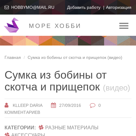
HOBBYMO@MAIL.RU
Добавить работу
Авторизация
МОРЕ ХОББИ
Toggl
naviga
Главная
Сумка из бобины от скотча и прищепок (видео)
Сумка из бобины от
скотча и прищепок
(видео)
KLLEEP DARIA
27/09/2016
0
КОММЕНТАРИЕВ
КАТЕГОРИИ:
РАЗНЫЕ МАТЕРИАЛЫ
АКСЕССУАРЫ