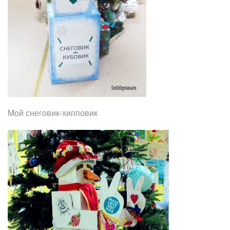
Мой снеговик-хипповик