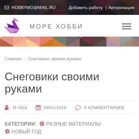
HOBBYMO@MAIL.RU
Добавить работу
Авторизация
МОРЕ ХОББИ
Toggl
naviga
Главная
Снеговики своими руками
Снеговики своими
руками
R VIKA
09/01/2016
0 КОММЕНТАРИЕВ
КАТЕГОРИИ:
РАЗНЫЕ МАТЕРИАЛЫ
НОВЫЙ ГОД