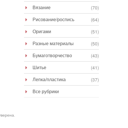
Вязание
(70)
Рисование/роспись
(64)
Оригами
(51)
Разные материалы
(50)
Бумаготворчество
(43)
Шитье
(41)
Лепка/пластика
(37)
Все рубрики
уверена.