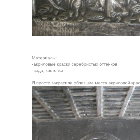
Материалы:
-акриловые краски серебристых оттенков
-вода, кисточки
Я просто закрасила облезшие места акриловой краск