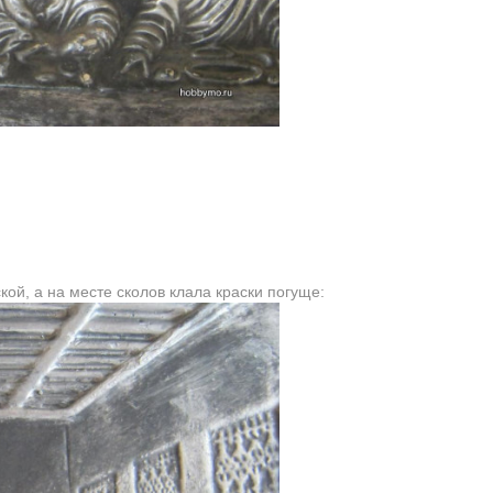
ой, а на месте сколов клала краски погуще: